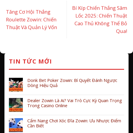
Bí Kíp Chiến Thắng Sâm
Tăng Cơ Hội Thắng
Lốc 2025: Chiến Thuật
Roulette Zowin: Chiến
Cao Thủ Không Thể Bỏ
Thuật Và Quản Lý Vốn
Qua!
TIN TỨC MỚI
Donk Bet Poker Zowin: Bí Quyết Đánh Ngược
Dòng Hiệu Quả
Dealer Zowin Là Ai? Vai Trò Cực Kỳ Quan Trọng
Trong Casino Online
Cẩm Nang Chơi Xóc Đĩa Zowin: Ưu Nhược Điểm
Cần Biết