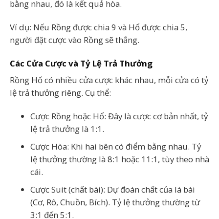
bằng nhau, đó là kết quả hòa.
Ví dụ: Nếu Rồng được chia 9 và Hổ được chia 5,
người đặt cược vào Rồng sẽ thắng.
Các Cửa Cược và Tỷ Lệ Trả Thưởng
Rồng Hổ có nhiều cửa cược khác nhau, mỗi cửa có tỷ
lệ trả thưởng riêng. Cụ thể:
Cược Rồng hoặc Hổ: Đây là cược cơ bản nhất, tỷ
lệ trả thưởng là 1:1.
Cược Hòa: Khi hai bên có điểm bằng nhau. Tỷ
lệ thưởng thường là 8:1 hoặc 11:1, tùy theo nhà
cái.
Cược Suit (chất bài): Dự đoán chất của lá bài
(Cơ, Rô, Chuồn, Bích). Tỷ lệ thưởng thường từ
3:1 đến 5:1.