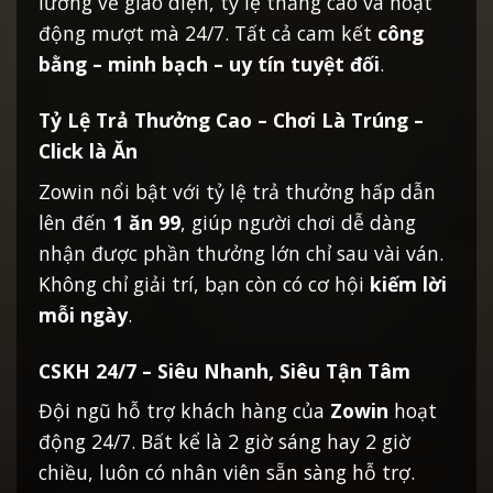
lưỡng về giao diện, tỷ lệ thắng cao và hoạt
động mượt mà 24/7. Tất cả cam kết
công
bằng – minh bạch – uy tín tuyệt đối
.
Tỷ Lệ Trả Thưởng Cao – Chơi Là Trúng –
Click là Ăn
Zowin nổi bật với tỷ lệ trả thưởng hấp dẫn
lên đến
1 ăn 99
, giúp người chơi dễ dàng
nhận được phần thưởng lớn chỉ sau vài ván.
Không chỉ giải trí, bạn còn có cơ hội
kiếm lời
mỗi ngày
.
CSKH 24/7 – Siêu Nhanh, Siêu Tận Tâm
Đội ngũ hỗ trợ khách hàng của
Zowin
hoạt
động 24/7. Bất kể là 2 giờ sáng hay 2 giờ
chiều, luôn có nhân viên sẵn sàng hỗ trợ.