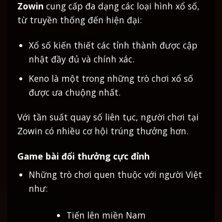
Zowin
cung cấp đa dạng các loại hình xổ số,
từ truyền thống đến hiện đại:
Xổ số kiến thiết các tỉnh thành được cập
nhật đầy đủ và chính xác.
Keno là một trong những trò chơi xổ số
được ưa chuộng nhất.
Với tần suất quay số liên tục, người chơi tại
Zowin có nhiều cơ hội trúng thưởng hơn.
Game bài đổi thưởng cực đỉnh
Những trò chơi quen thuộc với người Việt
như:
Tiến lên miền Nam