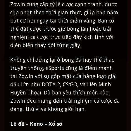
Zowin cung cấp tỷ lệ cược cạnh tranh, được
cập nhật theo thời gian thực, giúp bạn nắm
bắt cơ hội ngay tại thời điểm vàng. Bạn có
thể đặt cược trước giờ bóng lăn hoặc trải
nghiệm cá cược trực tiếp đầy kịch tính với
diễn biến thay đổi từng giây.
Không chỉ dừng lại ở bóng đá hay thể thao
truyền thống, eSports cũng là điểm mạnh
tại Zowin với sự góp mặt của hàng loạt giải
đấu lớn như DOTA 2, CS:GO, và Liên Minh
Huyền Thoại. Dù bạn yêu thích môn nào,
Zowin đều mang đến trải nghiệm cá cược đa
dạng, thú vị và không giới hạn.
Lô đề – Keno – Xổ số