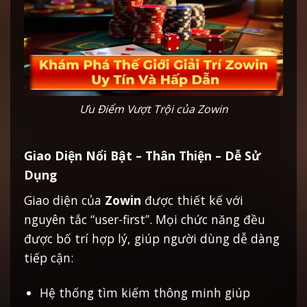
Ưu Điểm Vượt Trội của Zowin
Giao Diện Nổi Bật – Thân Thiện – Dễ Sử
Dụng
Giao diện của
Zowin
được thiết kế với
nguyên tắc “user-first”. Mọi chức năng đều
được bố trí hợp lý, giúp người dùng dễ dàng
tiếp cận:
Hệ thống tìm kiếm thông minh giúp