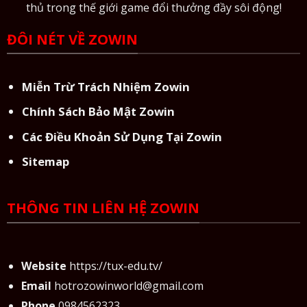
thủ trong thế giới game đổi thưởng đầy sôi động!
ĐÔI NÉT VỀ ZOWIN
Miễn Trừ Trách Nhiệm Zowin
Chính Sách Bảo Mật Zowin
Các Điều Khoản Sử Dụng Tại Zowin
Sitemap
THÔNG TIN LIÊN HỆ ZOWIN
Website
https://tux-edu.tv/
Email
hotrozowinworld@gmail.com
Phone
0984562323