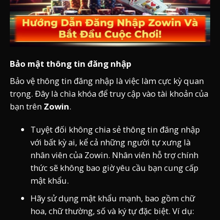
Bảo mật thông tin đăng nhập
Bảo vệ thông tin đăng nhập là việc làm cực kỳ quan
trọng. Đây là chìa khóa để truy cập vào tài khoản của
bạn trên
Zowin
.
Tuyệt đối không chia sẻ thông tin đăng nhập
với bất kỳ ai, kể cả những người tự xưng là
nhân viên của Zowin. Nhân viên hỗ trợ chính
thức sẽ không bao giờ yêu cầu bạn cung cấp
mật khẩu.
Hãy sử dụng mật khẩu mạnh, bao gồm chữ
hoa, chữ thường, số và ký tự đặc biệt. Ví dụ: