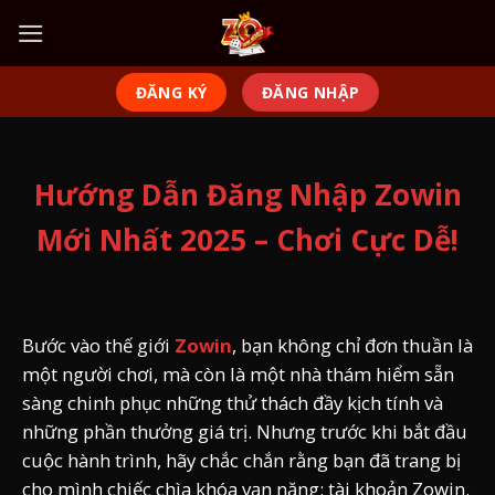
Chuyển
đến
nội
ĐĂNG KÝ
ĐĂNG NHẬP
dung
Hướng Dẫn Đăng Nhập Zowin
Mới Nhất 2025 – Chơi Cực Dễ!
Bước vào thế giới
Zowin
, bạn không chỉ đơn thuần là
một người chơi, mà còn là một nhà thám hiểm sẵn
sàng chinh phục những thử thách đầy kịch tính và
những phần thưởng giá trị. Nhưng trước khi bắt đầu
cuộc hành trình, hãy chắc chắn rằng bạn đã trang bị
cho mình chiếc chìa khóa vạn năng: tài khoản Zowin.