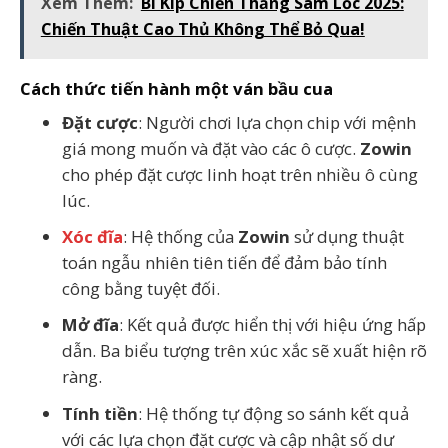
Xem Thêm:
Bí Kíp Chiến Thắng Sâm Lốc 2025:
Chiến Thuật Cao Thủ Không Thể Bỏ Qua!
Cách thức tiến hành một ván bầu cua
Đặt cược
: Người chơi lựa chọn chip với mệnh
giá mong muốn và đặt vào các ô cược.
Zowin
cho phép đặt cược linh hoạt trên nhiều ô cùng
lúc.
Xóc đĩa
: Hệ thống của
Zowin
sử dụng thuật
toán ngẫu nhiên tiên tiến để đảm bảo tính
công bằng tuyệt đối.
Mở đĩa
: Kết quả được hiển thị với hiệu ứng hấp
dẫn. Ba biểu tượng trên xúc xắc sẽ xuất hiện rõ
ràng.
Tính tiền
: Hệ thống tự động so sánh kết quả
với các lựa chọn đặt cược và cập nhật số dư