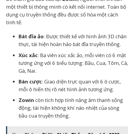
một thiết bị thông minh có kết nối internet. Toàn bộ
dụng cụ truyền thống đều được số hóa một cách
tinh tế.
Bát đĩa ảo
: Được thiết kế với hình ảnh 3D chân
thực, tái hiện hoàn hảo bát đĩa truyền thống.
Xúc xắc
: Ba viên xúc xắc ảo, mỗi viên có 6 mặt
tương ứng với 6 biểu tượng: Bầu, Cua, Tôm, Cá,
Gà, Nai.
Bàn cược
: Giao diện trực quan với 6 ô cược,
mỗi ô hiển thị rõ nét hình ảnh tương ứng.
Zowin
còn tích hợp tính năng âm thanh sống
động, tái hiện không khí náo nhiệt của sòng
bầu cua truyền thống.