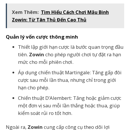
Xem Thêm:
Tìm Hiểu Cách Chơi Mậu Binh
Zowin: Từ Tân Thủ Đến Cao Thủ
Quản lý vốn cược thông minh
Thiết lập giới hạn cược là bước quan trọng đầu
tiên.
Zowin
cho phép người chơi tự đặt ra hạn
mức cho mỗi phiên chơi.
Áp dụng chiến thuật Martingale: Tăng gấp đôi
cược sau mỗi lần thua, nhưng chỉ trong giới
hạn cho phép.
Chiến thuật D’Alembert: Tăng hoặc giảm cược
một đơn vị sau mỗi lần thắng hoặc thua, giúp
kiểm soát rủi ro tốt hơn.
Ngoài ra,
Zowin
cung cấp công cụ theo dõi lợi