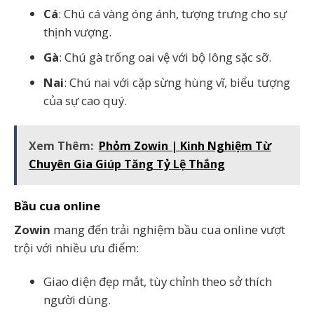
Cá
: Chú cá vàng óng ánh, tượng trưng cho sự
thịnh vượng.
Gà
: Chú gà trống oai vệ với bộ lông sặc sỡ.
Nai
: Chú nai với cặp sừng hùng vĩ, biểu tượng
của sự cao quý.
Xem Thêm:
Phỏm Zowin | Kinh Nghiệm Từ
Chuyên Gia Giúp Tăng Tỷ Lệ Thắng
Bầu cua online
Zowin
mang đến trải nghiệm bầu cua online vượt
trội với nhiều ưu điểm:
Giao diện đẹp mắt, tùy chỉnh theo sở thích
người dùng.