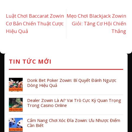
Luật Chơi Baccarat Zowin
Mẹo Chơi Blackjack Zowin
Cơ Bản Chiến Thuật Cược
Giỏi: Tăng Cơ Hội Chiến
Hiệu Quả
Thắng
TIN TỨC MỚI
Donk Bet Poker Zowin: Bí Quyết Đánh Ngược
Dòng Hiệu Quả
Dealer Zowin Là Ai? Vai Trò Cực Kỳ Quan Trọng
Trong Casino Online
Cẩm Nang Chơi Xóc Đĩa Zowin: Ưu Nhược Điểm
Cần Biết