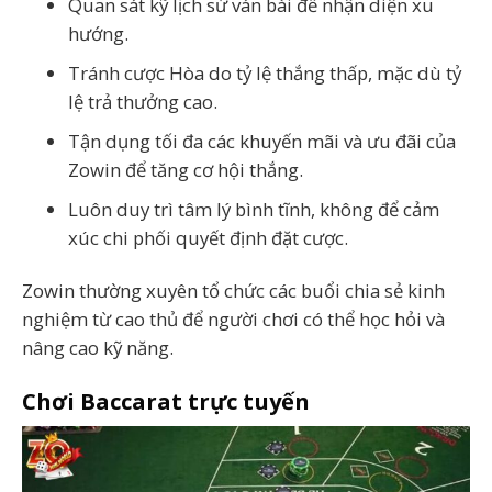
Quan sát kỹ lịch sử ván bài để nhận diện xu
hướng.
Tránh cược Hòa do tỷ lệ thắng thấp, mặc dù tỷ
lệ trả thưởng cao.
Tận dụng tối đa các khuyến mãi và ưu đãi của
Zowin để tăng cơ hội thắng.
Luôn duy trì tâm lý bình tĩnh, không để cảm
xúc chi phối quyết định đặt cược.
Zowin thường xuyên tổ chức các buổi chia sẻ kinh
nghiệm từ cao thủ để người chơi có thể học hỏi và
nâng cao kỹ năng.
Chơi Baccarat trực tuyến