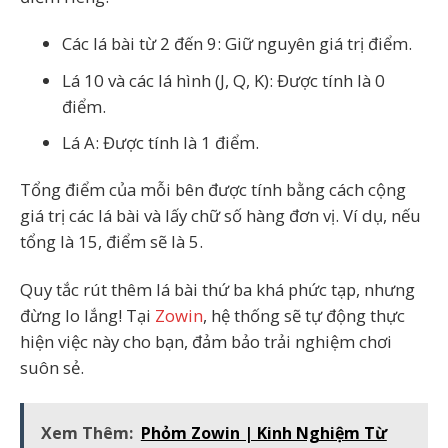
Các lá bài từ 2 đến 9: Giữ nguyên giá trị điểm.
Lá 10 và các lá hình (J, Q, K): Được tính là 0
điểm.
Lá A: Được tính là 1 điểm.
Tổng điểm của mỗi bên được tính bằng cách cộng
giá trị các lá bài và lấy chữ số hàng đơn vị. Ví dụ, nếu
tổng là 15, điểm sẽ là 5.
Quy tắc rút thêm lá bài thứ ba khá phức tạp, nhưng
đừng lo lắng! Tại
Zowin
, hệ thống sẽ tự động thực
hiện việc này cho bạn, đảm bảo trải nghiệm chơi
suôn sẻ.
Xem Thêm:
Phỏm Zowin | Kinh Nghiệm Từ