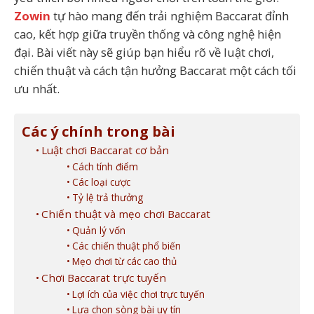
Zowin
tự hào mang đến trải nghiệm Baccarat đỉnh
cao, kết hợp giữa truyền thống và công nghệ hiện
đại. Bài viết này sẽ giúp bạn hiểu rõ về luật chơi,
chiến thuật và cách tận hưởng Baccarat một cách tối
ưu nhất.
Các ý chính trong bài
Luật chơi Baccarat cơ bản
Cách tính điểm
Các loại cược
Tỷ lệ trả thưởng
Chiến thuật và mẹo chơi Baccarat
Quản lý vốn
Các chiến thuật phổ biến
Mẹo chơi từ các cao thủ
Chơi Baccarat trực tuyến
Lợi ích của việc chơi trực tuyến
Lựa chọn sòng bài uy tín