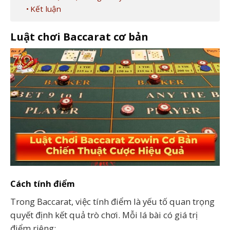
Kết luận
Luật chơi Baccarat cơ bản
Cách tính điểm
Trong Baccarat, việc tính điểm là yếu tố quan trọng
quyết định kết quả trò chơi. Mỗi lá bài có giá trị
điểm riêng: