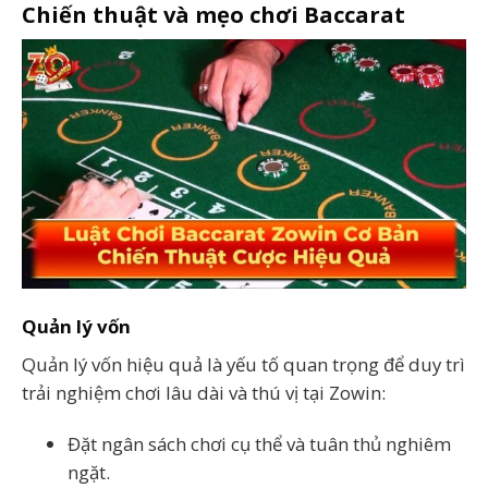
Chiến thuật và mẹo chơi Baccarat
Quản lý vốn
Quản lý vốn hiệu quả là yếu tố quan trọng để duy trì
trải nghiệm chơi lâu dài và thú vị tại Zowin:
Đặt ngân sách chơi cụ thể và tuân thủ nghiêm
ngặt.