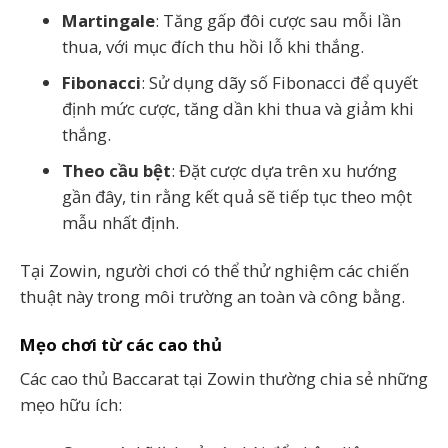
Martingale
: Tăng gấp đôi cược sau mỗi lần
thua, với mục đích thu hồi lỗ khi thắng.
Fibonacci
: Sử dụng dãy số Fibonacci để quyết
định mức cược, tăng dần khi thua và giảm khi
thắng.
Theo cầu bệt
: Đặt cược dựa trên xu hướng
gần đây, tin rằng kết quả sẽ tiếp tục theo một
mẫu nhất định.
Tại Zowin, người chơi có thể thử nghiệm các chiến
thuật này trong môi trường an toàn và công bằng.
Mẹo chơi từ các cao thủ
Các cao thủ Baccarat tại Zowin thường chia sẻ những
mẹo hữu ích: