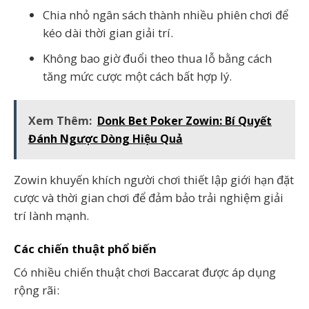
Chia nhỏ ngân sách thành nhiều phiên chơi để
kéo dài thời gian giải trí.
Không bao giờ đuổi theo thua lỗ bằng cách
tăng mức cược một cách bất hợp lý.
Xem Thêm:
Donk Bet Poker Zowin: Bí Quyết
Đánh Ngược Dòng Hiệu Quả
Zowin khuyến khích người chơi thiết lập giới hạn đặt
cược và thời gian chơi để đảm bảo trải nghiệm giải
trí lành mạnh.
Các chiến thuật phổ biến
Có nhiều chiến thuật chơi Baccarat được áp dụng
rộng rãi: