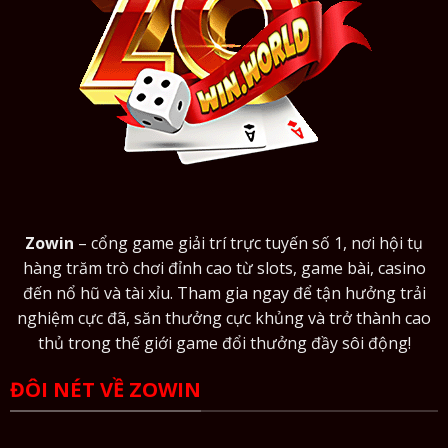
Zowin
– cổng game giải trí trực tuyến số 1, nơi hội tụ
hàng trăm trò chơi đỉnh cao từ slots, game bài, casino
đến nổ hũ và tài xỉu. Tham gia ngay để tận hưởng trải
nghiệm cực đã, săn thưởng cực khủng và trở thành cao
thủ trong thế giới game đổi thưởng đầy sôi động!
ĐÔI NÉT VỀ ZOWIN