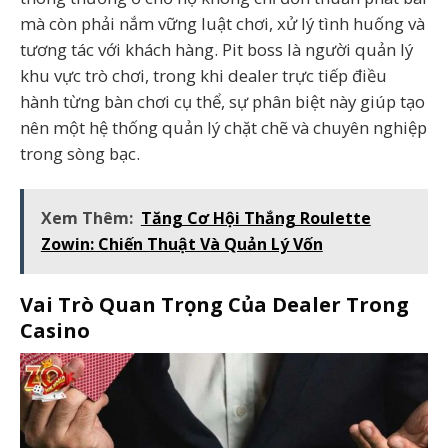
mà còn phải nắm vững luật chơi, xử lý tình huống và
tương tác với khách hàng.
Pit boss là người quản lý
khu vực trò chơi, trong khi dealer trực tiếp điều
hành từng bàn chơi cụ thể, sự phân biệt này giúp tạo
nên một hệ thống quản lý chặt chẽ và chuyên nghiệp
trong sòng bạc.
Xem Thêm:
Tăng Cơ Hội Thắng Roulette
Zowin: Chiến Thuật Và Quản Lý Vốn
Vai Trò Quan Trọng Của Dealer Trong
Casino