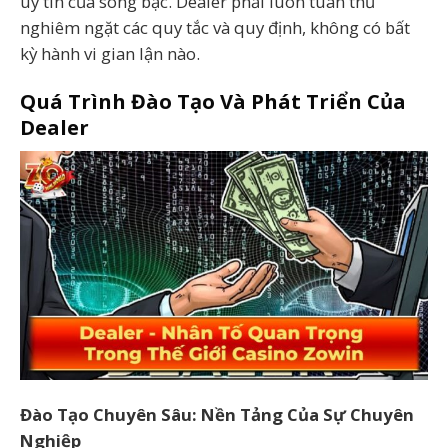
uy tín của sòng bạc. Dealer phải luôn tuân thủ
nghiêm ngặt các quy tắc và quy định, không có bất
kỳ hành vi gian lận nào.
Quá Trình Đào Tạo Và Phát Triển Của
Dealer
Đào Tạo Chuyên Sâu: Nền Tảng Của Sự Chuyên
Nghiệp