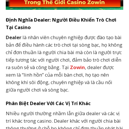
Định Nghĩa Dealer: Người Điều Khiển Trò Chơi
Tại Casino
Dealer
là nhân viên chuyên nghiệp được đào tạo bài
bản để điều hành các trò chơi tại sòng bạc, họ không
chỉ đơn thuần là người chia bài mà còn là người trực
tiếp tương tác với người chơi, đảm bảo trò chơi diễn
ra suôn sẻ và công bằng.
Tại
Zowin
, dealer được
xem là “linh hồn” của mỗi bàn chơi, họ tạo nên
không khí sôi động, chuyên nghiệp và là cầu nối
giữa người chơi và sòng bạc.
Phân Biệt Dealer Với Các Vị Trí Khác
Nhiều người thường nhầm lẫn giữa dealer và các vị
trí khác trong casino. Dealer khác với người chia bài
thông thường ở chỗ họ không chỉ đơn thuần phát bài