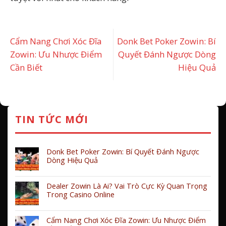
Cẩm Nang Chơi Xóc Đĩa
Donk Bet Poker Zowin: Bí
Zowin: Ưu Nhược Điểm
Quyết Đánh Ngược Dòng
Cần Biết
Hiệu Quả
TIN TỨC MỚI
Donk Bet Poker Zowin: Bí Quyết Đánh Ngược
Dòng Hiệu Quả
Dealer Zowin Là Ai? Vai Trò Cực Kỳ Quan Trọng
Trong Casino Online
Cẩm Nang Chơi Xóc Đĩa Zowin: Ưu Nhược Điểm