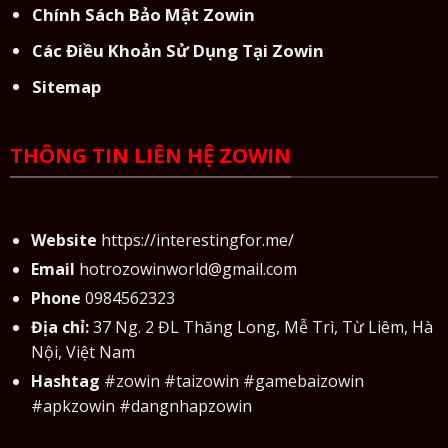
Chính Sách Bảo Mật Zowin
Các Điều Khoản Sử Dụng Tại Zowin
Sitemap
THÔNG TIN LIÊN HỆ ZOWIN
Website
https://interestingfor.me/
Email
hotrozowinworld@gmail.com
Phone
0984562323
Địa chỉ:
37 Ng. 2 ĐL Thăng Long, Mễ Trì, Từ Liêm, Hà
Nội, Việt Nam
Hashtag
#zowin #taizowin #gamebaizowin
#apkzowin #dangnhapzowin