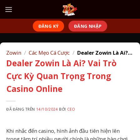
Chuyển
đến
nội
ĐĂNG KÝ
ĐĂNG NHẬP
dung
Zowin
/
Các Mẹo Cá Cược
/
Dealer Zowin Là Ai?
Vai Trò Cực Kỳ Quan Trọng Trong Casino Online
Dealer Zowin Là Ai? Vai Trò
Cực Kỳ Quan Trọng Trong
Casino Online
ĐÃ ĐĂNG TRÊN
14/10/2024
BỞI
CEO
Khi nhắc đến casino, hình ảnh đầu tiên hiện lên
trong tâm trí nhiều người chính là những bàn chơi